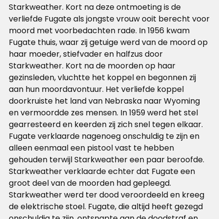
Starkweather. Kort na deze ontmoeting is de
verliefde Fugate als jongste vrouw ooit berecht voor
moord met voorbedachten rade. In 1956 kwam
Fugate thuis, waar zij getuige werd van de moord op
haar moeder, stiefvader en halfzus door
Starkweather. Kort na de moorden op haar
gezinsleden, vluchtte het koppel en begonnen zij
aan hun moordavontuur. Het verliefde koppel
doorkruiste het land van Nebraska naar Wyoming
en vermoordde zes mensen. In 1959 werd het stel
gearresteerd en keerden zij zich snel tegen elkaar.
Fugate verklaarde nagenoeg onschuldig te zijn en
alleen eenmaal een pistool vast te hebben
gehouden terwijl Starkweather een paar beroofde.
Starkweather verklaarde echter dat Fugate een
groot deel van de moorden had gepleegd.
Starkweather werd ter dood veroordeeld en kreeg
de elektrische stoel. Fugate, die altijd heeft gezegd
onschuldig te zijn, ontsnapte aan de doodstraf en